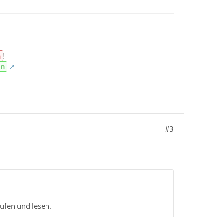
n
!
en
#3
rufen und lesen.