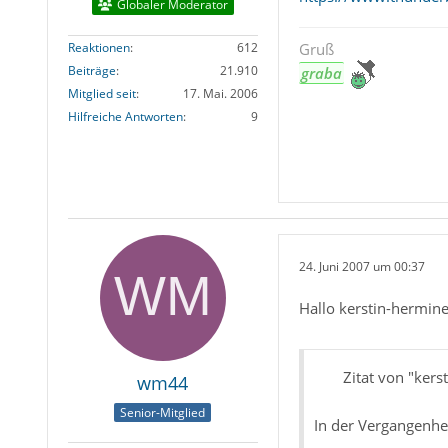
Globaler Moderator
Reaktionen
612
Gruß
Beiträge
21.910
graba
Mitglied seit
17. Mai. 2006
Hilfreiche Antworten
9
24. Juni 2007 um 00:37
Hallo kerstin-hermin
Zitat von "kers
wm44
Senior-Mitglied
In der Vergangenhei