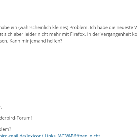
habe ein (wahrscheinlich kleines) Problem. Ich habe die neueste
t sich aber leider nicht mehr mit Firefox. In der Vergangenheit ko
esen. Kann mir jemand helfen?
e,
derbird-Forum!
blem?
ird-mail.de/lexicon/:Links_%C3%B6ffnen_nicht