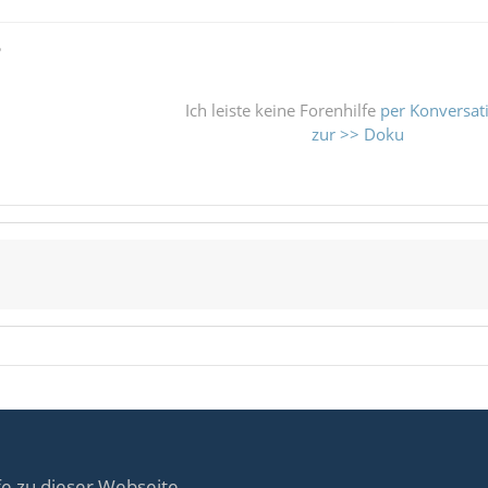
ß
Ich leiste keine Forenhilfe
per Konversat
zur >> Doku
fe zu dieser Webseite