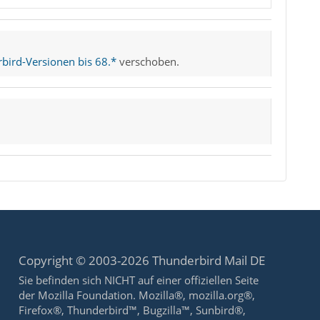
bird-Versionen bis 68.*
verschoben.
Copyright © 2003-2026 Thunderbird Mail DE
Sie befinden sich NICHT auf einer offiziellen Seite
der Mozilla Foundation. Mozilla®, mozilla.org®,
Firefox®, Thunderbird™, Bugzilla™, Sunbird®,