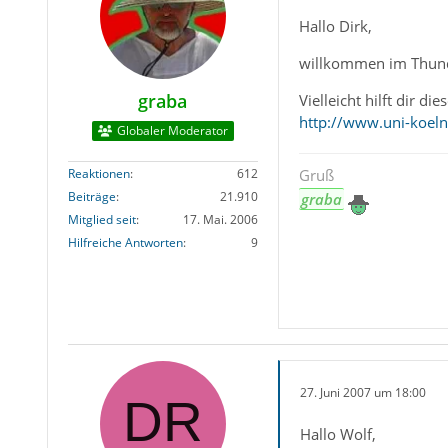
Hallo Dirk,
willkommen im Thun
graba
Vielleicht hilft dir di
http://www.uni-koeln
Globaler Moderator
Reaktionen
612
Gruß
Beiträge
21.910
graba
Mitglied seit
17. Mai. 2006
Hilfreiche Antworten
9
27. Juni 2007 um 18:00
Hallo Wolf,