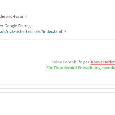
derbird-Forum!
eser Google-Eintrag:
.de/rrzk/sicherhei…bird/index.html
Keine Forenhilfe per
Konversatio
Für Thunderbird-Entwicklung spend