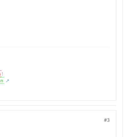
n
!
en
#3