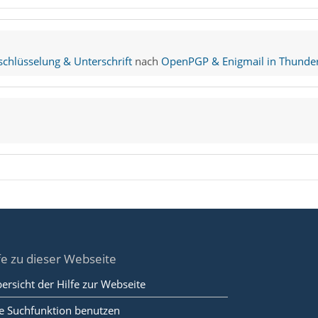
hlüsselung & Unterschrift
nach
OpenPGP & Enigmail in Thunder
fe zu dieser Webseite
ersicht der Hilfe zur Webseite
e Suchfunktion benutzen