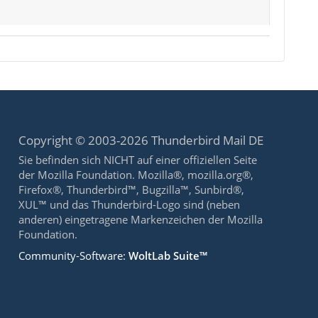
Copyright © 2003-2026 Thunderbird Mail DE
Sie befinden sich NICHT auf einer offiziellen Seite
der Mozilla Foundation. Mozilla®, mozilla.org®,
Firefox®, Thunderbird™, Bugzilla™, Sunbird®,
XUL™ und das Thunderbird-Logo sind (neben
anderen) eingetragene Markenzeichen der Mozilla
Foundation.
Community-Software:
WoltLab Suite™