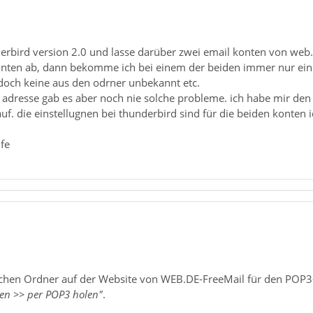
derbird version 2.0 und lasse darüber zwei email konten von web.
konten ab, dann bekomme ich bei einem der beiden immer nur eine
doch keine aus den odrner unbekannt etc.
l adresse gab es aber noch nie solche probleme. ich habe mir den
f. die einstellugnen bei thunderbird sind für die beiden konten 
lfe
ichen Ordner auf der Website von WEB.DE-FreeMail für den POP3-
en >> per POP3 holen"
.