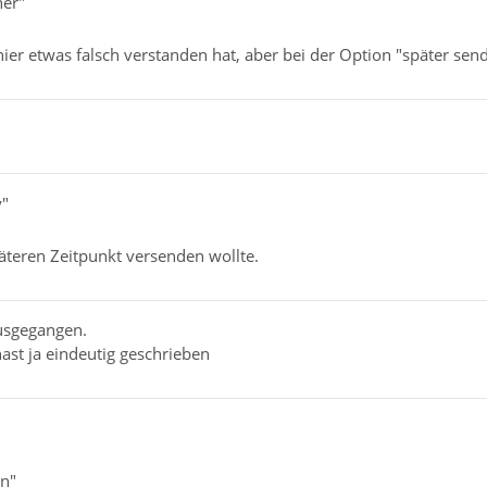
ner"
hier etwas falsch verstanden hat, aber bei der Option "später sen
y"
äteren Zeitpunkt versenden wollte.
usgegangen.
ast ja eindeutig geschrieben
en"