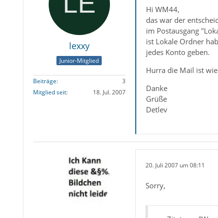
Hi WM44,
das war der entscheid
im Postausgang "Loka
ist Lokale Ordner ha
lexxy
jedes Konto geben.
Junior-Mitglied
Hurra die Mail ist wi
Beiträge
3
Danke
Mitglied seit
18. Jul. 2007
Grüße
Detlev
20. Juli 2007 um 08:11
Sorry,