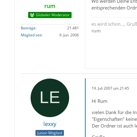
Wo werden Deine Entw
rum
entsprechenden Ordne
Globaler Moderator
es wird schon..., Gru
Beiträge
21.481
rum
Mitglied seit
9. Jun. 2006
19. Juli 2007 um 21:45
Hi Rum
vielen Dank für die I
"Eigenschaften" keine
lexxy
Der Ordner ist auch l
Junior-Mitglied