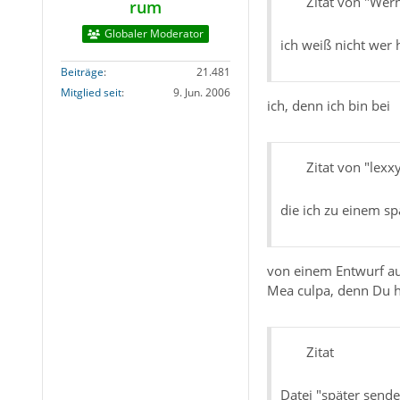
Zitat von "Wer
rum
Globaler Moderator
ich weiß nicht wer 
Beiträge
21.481
Mitglied seit
9. Jun. 2006
ich, denn ich bin bei
Zitat von "lexx
die ich zu einem sp
von einem Entwurf a
Mea culpa, denn Du h
Zitat
Datei "später send