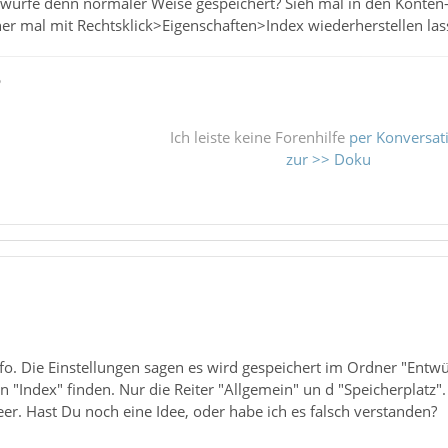
ürfe denn normaler Weise gespeichert? Sieh mal in den Konten
r mal mit Rechtsklick>Eigenschaften>Index wiederherstellen la
ß
Ich leiste keine Forenhilfe
per Konversat
zur >> Doku
nfo. Die Einstellungen sagen es wird gespeichert im Ordner "Entwü
n "Index" finden. Nur die Reiter "Allgemein" un d "Speicherplatz".
eer. Hast Du noch eine Idee, oder habe ich es falsch verstanden?