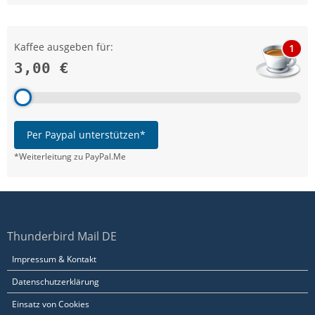
Kaffee ausgeben für:
1
3,00 €
Per Paypal unterstützen*
*Weiterleitung zu PayPal.Me
Thunderbird Mail DE
Impressum & Kontakt
Datenschutzerklärung
Einsatz von Cookies