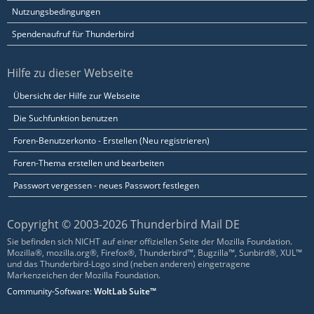
Nutzungsbedingungen
Spendenaufruf für Thunderbird
Hilfe zu dieser Webseite
Übersicht der Hilfe zur Webseite
Die Suchfunktion benutzen
Foren-Benutzerkonto - Erstellen (Neu registrieren)
Foren-Thema erstellen und bearbeiten
Passwort vergessen - neues Passwort festlegen
Copyright © 2003-2026 Thunderbird Mail DE
Sie befinden sich NICHT auf einer offiziellen Seite der Mozilla Foundation.
Mozilla®, mozilla.org®, Firefox®, Thunderbird™, Bugzilla™, Sunbird®, XUL™
und das Thunderbird-Logo sind (neben anderen) eingetragene
Markenzeichen der Mozilla Foundation.
Community-Software:
WoltLab Suite™