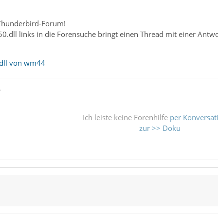
Thunderbird-Forum!
0.dll links in die Forensuche bringt einen Thread mit einer Antwo
.dll von wm44
ß
Ich leiste keine Forenhilfe
per Konversat
zur >> Doku