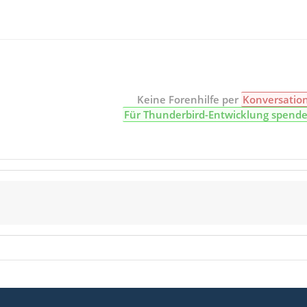
Keine Forenhilfe per
Konversatio
Für Thunderbird-Entwicklung spend