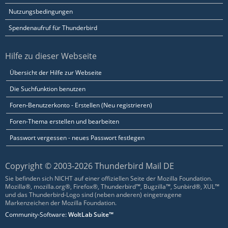
Nutzungsbedingungen
Spendenaufruf für Thunderbird
Hilfe zu dieser Webseite
Übersicht der Hilfe zur Webseite
Die Suchfunktion benutzen
Foren-Benutzerkonto - Erstellen (Neu registrieren)
Foren-Thema erstellen und bearbeiten
Passwort vergessen - neues Passwort festlegen
Copyright © 2003-2026 Thunderbird Mail DE
Sie befinden sich NICHT auf einer offiziellen Seite der Mozilla Foundation.
Mozilla®, mozilla.org®, Firefox®, Thunderbird™, Bugzilla™, Sunbird®, XUL™
und das Thunderbird-Logo sind (neben anderen) eingetragene
Markenzeichen der Mozilla Foundation.
Community-Software:
WoltLab Suite™