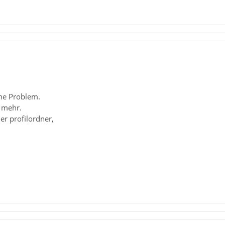
he Problem.
t mehr.
er profilordner,