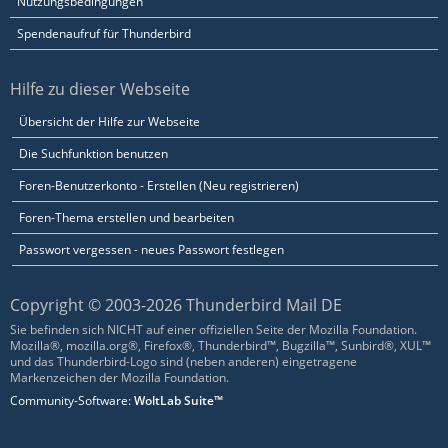
Nutzungsbedingungen
Spendenaufruf für Thunderbird
Hilfe zu dieser Webseite
Übersicht der Hilfe zur Webseite
Die Suchfunktion benutzen
Foren-Benutzerkonto - Erstellen (Neu registrieren)
Foren-Thema erstellen und bearbeiten
Passwort vergessen - neues Passwort festlegen
Copyright © 2003-2026 Thunderbird Mail DE
Sie befinden sich NICHT auf einer offiziellen Seite der Mozilla Foundation.
Mozilla®, mozilla.org®, Firefox®, Thunderbird™, Bugzilla™, Sunbird®, XUL™
und das Thunderbird-Logo sind (neben anderen) eingetragene
Markenzeichen der Mozilla Foundation.
Community-Software:
WoltLab Suite™