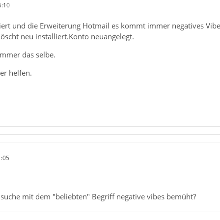
5:10
iert und die Erweiterung Hotmail es kommt immer negatives Vib
scht neu installiert.Konto neuangelegt.
 immer das selbe.
er helfen.
1:05
nsuche mit dem "beliebten" Begriff negative vibes bemüht?