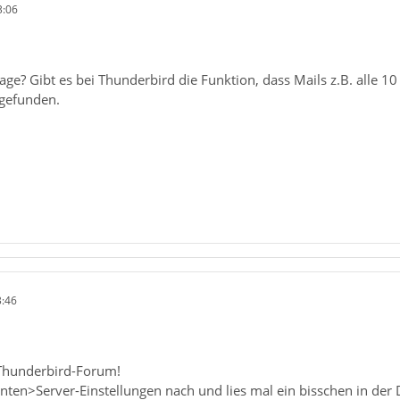
3:06
age? Gibt es bei Thunderbird die Funktion, dass Mails z.B. alle
 gefunden.
3:46
Thunderbird-Forum!
onten>Server-Einstellungen nach und lies mal ein bisschen in d