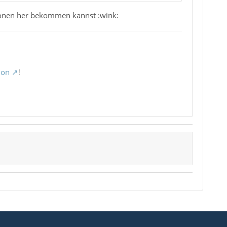
ionen her bekommen kannst :wink:
ion
!