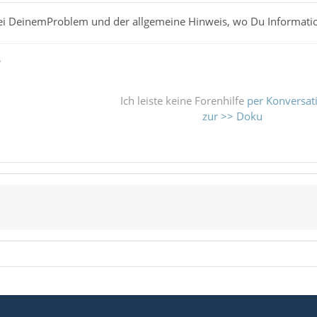
 bei DeinemProblem und der allgemeine Hinweis, wo Du Informat
ß
Ich leiste keine Forenhilfe
per Konversat
zur >> Doku