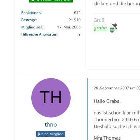
klicken und die herun
Reaktionen
612
Gruß
Beiträge
21.910
graba
Mitglied seit
17. Mai. 2006
Hilfreiche Antworten
9
26. September 2007 um 0
Hallo Graba,
das ist schon klar mi
Thunderbird 2.0.0.6 n
thno
Deshalb suche ich ein
Junior-Mitglied
Mfg Thomas