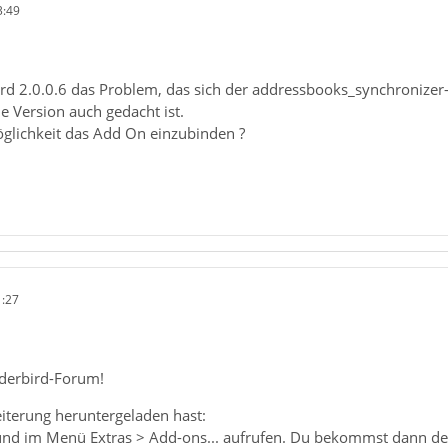
3:49
 2.0.0.6 das Problem, das sich der addressbooks_synchronizer-0.7
e Version auch gedacht ist.
öglichkeit das Add On einzubinden ?
1:27
derbird-Forum!
terung heruntergeladen hast:
und im Menü Extras > Add-ons... aufrufen. Du bekommst dann den