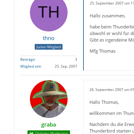
25. September 2007 um 1
Hallo zusammen,
habe beim Thunderbird
obwohl er wohl für di
thno
Gibt es irgendeine M
Junior-Mitglied
Mfg Thomas
Beiträge
3
Mitglied seit
25. Sep. 2007
26. September 2007 um 0
Hallo Thomas,
willkommen im Thun
graba
Nachdem du die Erwei
Thunderbird starten 
Globaler Moderator