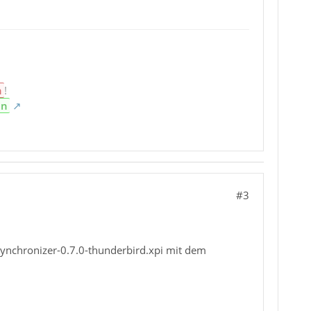
n
!
en
#3
_synchronizer-0.7.0-thunderbird.xpi mit dem