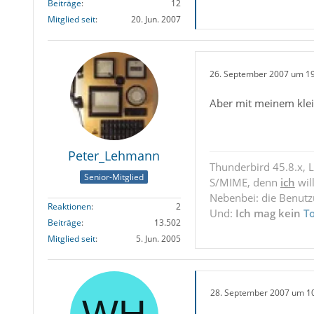
Beiträge
12
Mitglied seit
20. Jun. 2007
26. September 2007 um 1
Aber mit meinem klei
Peter_Lehmann
Thunderbird 45.8.x, 
Senior-Mitglied
S/MIME, denn
ich
wil
Nebenbei: die Benut
Reaktionen
2
Und:
Ich mag kein
T
Beiträge
13.502
Mitglied seit
5. Jun. 2005
28. September 2007 um 1