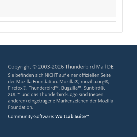
Copyright © 2003-2026 Thunderbird Mail DE
Sie befinden sich NICHT auf einer offiziellen Seite
der Mozilla Foundation. Mozilla®, mozilla.org®,
Firefox®, Thunderbird™, Bugzilla™, Sunbird®,
XUL™ und das Thunderbird-Logo sind (neben
anderen) eingetragene Markenzeichen der Mozilla
Foundation.
Community-Software:
WoltLab Suite™