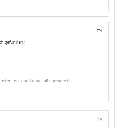
#4
ich gefunden?
 kostenlos - und keinesfalls umsonst!
#5