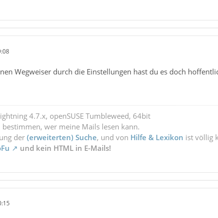
9:08
nen Wegweiser durch die Einstellungen hast du es doch hoffentl
Lightning 4.7.x, openSUSE Tumbleweed, 64bit
l bestimmen, wer meine Mails lesen kann.
zung der
(erweiterten) Suche
, und von
Hilfe & Lexikon
ist völlig
oFu
und kein HTML in E-Mails!
0:15