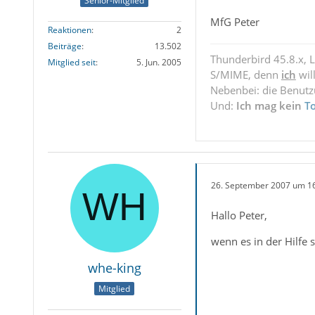
Senior-Mitglied
MfG Peter
Reaktionen
2
Beiträge
13.502
Thunderbird 45.8.x, 
Mitglied seit
5. Jun. 2005
S/MIME, denn
ich
wil
Nebenbei: die Benut
Und:
Ich mag kein
T
26. September 2007 um 1
Hallo Peter,
wenn es in der Hilfe
whe-king
Mitglied