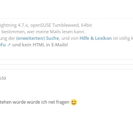
Lightning 4.7.x, openSUSE Tumbleweed, 64bit
l bestimmen, wer meine Mails lesen kann.
zung der
(erweiterten) Suche
, und von
Hilfe & Lexikon
ist völlig
oFu
und kein HTML in E-Mails!
6:53
 stehen würde würde ich net fragen