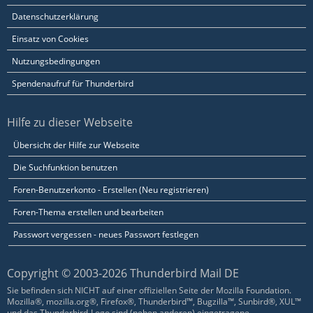
Datenschutzerklärung
Einsatz von Cookies
Nutzungsbedingungen
Spendenaufruf für Thunderbird
Hilfe zu dieser Webseite
Übersicht der Hilfe zur Webseite
Die Suchfunktion benutzen
Foren-Benutzerkonto - Erstellen (Neu registrieren)
Foren-Thema erstellen und bearbeiten
Passwort vergessen - neues Passwort festlegen
Copyright © 2003-2026 Thunderbird Mail DE
Sie befinden sich NICHT auf einer offiziellen Seite der Mozilla Foundation.
Mozilla®, mozilla.org®, Firefox®, Thunderbird™, Bugzilla™, Sunbird®, XUL™
und das Thunderbird-Logo sind (neben anderen) eingetragene