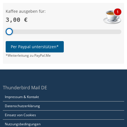
Kaffee ausgeben für:
1
3,00 €
Per Paypal unterstützen*
*Weiterleitung zu PayPal.Me
Thunderbird Mail DE
Impressum & Kontakt
Datenschutzerklärung
Einsatz von Cookies
Nutzungsbedingungen