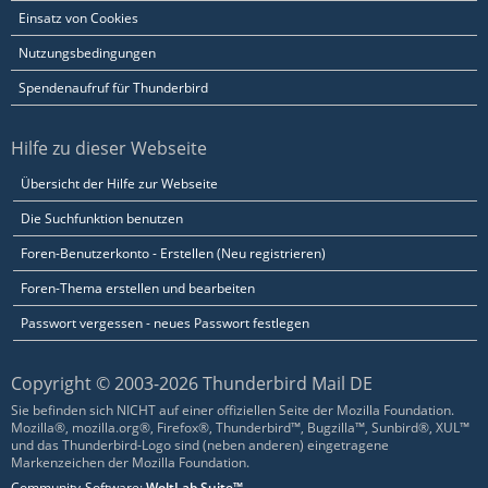
Einsatz von Cookies
Nutzungsbedingungen
Spendenaufruf für Thunderbird
Hilfe zu dieser Webseite
Übersicht der Hilfe zur Webseite
Die Suchfunktion benutzen
Foren-Benutzerkonto - Erstellen (Neu registrieren)
Foren-Thema erstellen und bearbeiten
Passwort vergessen - neues Passwort festlegen
Copyright © 2003-2026 Thunderbird Mail DE
Sie befinden sich NICHT auf einer offiziellen Seite der Mozilla Foundation.
Mozilla®, mozilla.org®, Firefox®, Thunderbird™, Bugzilla™, Sunbird®, XUL™
und das Thunderbird-Logo sind (neben anderen) eingetragene
Markenzeichen der Mozilla Foundation.
Community-Software:
WoltLab Suite™