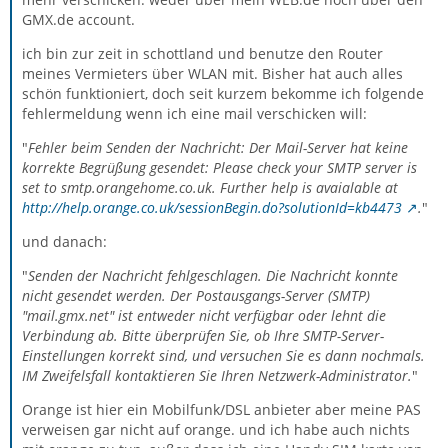
GMX.de account.
ich bin zur zeit in schottland und benutze den Router
meines Vermieters über WLAN mit. Bisher hat auch alles
schön funktioniert, doch seit kurzem bekomme ich folgende
fehlermeldung wenn ich eine mail verschicken will:
"
Fehler beim Senden der Nachricht: Der Mail-Server hat keine
korrekte Begrüßung gesendet: Please check your SMTP server is
set to smtp.orangehome.co.uk. Further help is avaialable at
http://help.orange.co.uk/sessionBegin.do?solutionId=kb4473
.
"
und danach:
"
Senden der Nachricht fehlgeschlagen. Die Nachricht konnte
nicht gesendet werden. Der Postausgangs-Server (SMTP)
"mail.gmx.net" ist entweder nicht verfügbar oder lehnt die
Verbindung ab. Bitte überprüfen Sie, ob Ihre SMTP-Server-
Einstellungen korrekt sind, und versuchen Sie es dann nochmals.
IM Zweifelsfall kontaktieren Sie Ihren Netzwerk-Administrator.
"
Orange ist hier ein Mobilfunk/DSL anbieter aber meine PAS
verweisen gar nicht auf orange. und ich habe auch nichts