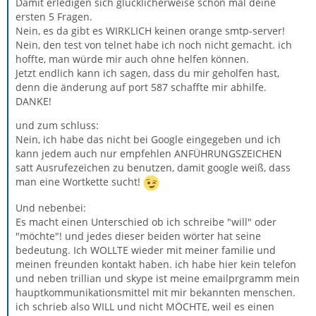
Damit erledigen sich glücklicherweise schon mal deine
ersten 5 Fragen.
Nein, es da gibt es WIRKLICH keinen orange smtp-server!
Nein, den test von telnet habe ich noch nicht gemacht. ich
hoffte, man würde mir auch ohne helfen können.
Jetzt endlich kann ich sagen, dass du mir geholfen hast,
denn die änderung auf port 587 schaffte mir abhilfe.
DANKE!
und zum schluss:
Nein, ich habe das nicht bei Google eingegeben und ich
kann jedem auch nur empfehlen ANFÜHRUNGSZEICHEN
satt Ausrufezeichen zu benutzen, damit google weiß, dass
man eine Wortkette sucht!
Und nebenbei:
Es macht einen Unterschied ob ich schreibe "will" oder
"möchte"! und jedes dieser beiden wörter hat seine
bedeutung. Ich WOLLTE wieder mit meiner familie und
meinen freunden kontakt haben. ich habe hier kein telefon
und neben trillian und skype ist meine emailprgramm mein
hauptkommunikationsmittel mit mir bekannten menschen.
ich schrieb also WILL und nicht MÖCHTE, weil es einen