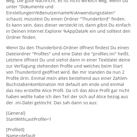
weg. Die gute Nachricht: es ist nicht wirklich weg. Wenn Du
unter "Dokumente und
Einstellungen\%Benutzername%\Anwendungsdaten"
schaust, müsstest Du einen Ordner "Thunderbird" finden.
Es kann sein, dass dieser versteckt ist, dann gibst Du einfach
in Deinen Internet Explorer %AppData% ein und solltest den
Ordner finden.
Wenn Du den Thunderbird-Ordner öffnest findest Du einen
Dateiordner "Profiles" und eine Datei die "profiles.ini" heißt.
Letztere öffnest Du und siehst dann in einer Textdatei deine
zur Verfügung stehenden Profile und welches beim Start
von Thunderbird geöffnet wird. Bei mir standen da nun 2
Profile drin. Einmal mein altes bestehend aus einer Zahlen-
Buchstabenkombination mit default am ende und einmal
das neu erstellte Alice Profil. Da ich das Alice Profil gar nicht
haben wollte habe ich den Teil der sich auf Alice bezog aus
der .ini-Datei gelöscht. Das sah dann so aus:
[General]
StartWithLastProfile=1
[Profile0]
Name=default