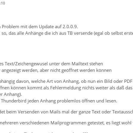
:10
n Problem mit dem Update auf 2.0.0.9.
h so, das alle Anhänge die ich aus TB versende (egal ob selbst erst
res Text/Zeichengewusel unter dem Mailtext stehen
 angezeigt werden, aber nicht geöffnet werden können
nabhängig davon, welche Art von Anhang, ob nun ein Bild oder PD
ffnen können kommt als Fehlermeldung nichts weiter als daß das 
er Anhang).
 Thunderbird jeden Anhang problemlos öffnen und lesen.
det beim Versenden von Mails mal der ganze Text oder Textaussch
t mehreren verschiedenen Mailprogrammen getestet, es liegt wohl