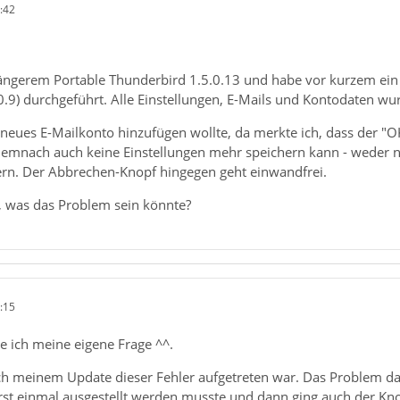
:42
 längerem Portable Thunderbird 1.5.0.13 und habe vor kurzem ein
0.0.9) durchgeführt. Alle Einstellungen, E-Mails und Kontodaten 
n neues E-Mailkonto hinzufügen wollte, da merkte ich, dass der "
 demnach auch keine Einstellungen mehr speichern kann - wede
dern. Der Abbrechen-Knopf hingegen geht einwandfrei.
, was das Problem sein könnte?
:15
e ich meine eigene Frage ^^.
ach meinem Update dieser Fehler aufgetreten war. Das Problem dar
rst einmal ausgestellt werden musste und dann ging auch der K