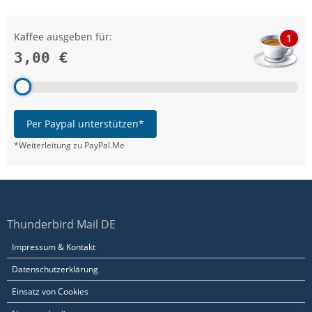
Kaffee ausgeben für:
1
3,00 €
Per Paypal unterstützen*
*Weiterleitung zu PayPal.Me
Thunderbird Mail DE
Impressum & Kontakt
Datenschutzerklärung
Einsatz von Cookies