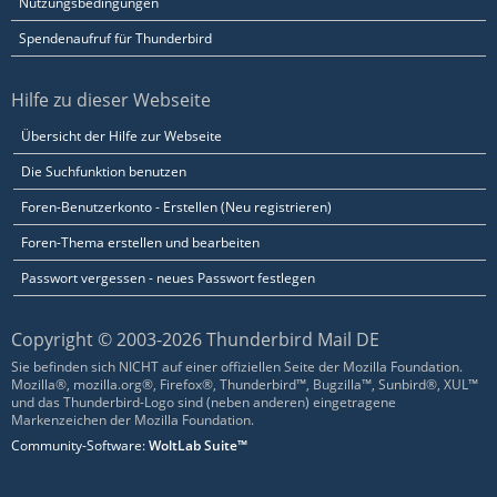
Nutzungsbedingungen
Spendenaufruf für Thunderbird
Hilfe zu dieser Webseite
Übersicht der Hilfe zur Webseite
Die Suchfunktion benutzen
Foren-Benutzerkonto - Erstellen (Neu registrieren)
Foren-Thema erstellen und bearbeiten
Passwort vergessen - neues Passwort festlegen
Copyright © 2003-2026 Thunderbird Mail DE
Sie befinden sich NICHT auf einer offiziellen Seite der Mozilla Foundation.
Mozilla®, mozilla.org®, Firefox®, Thunderbird™, Bugzilla™, Sunbird®, XUL™
und das Thunderbird-Logo sind (neben anderen) eingetragene
Markenzeichen der Mozilla Foundation.
Community-Software:
WoltLab Suite™