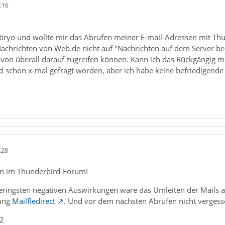
:16
ryo und wollte mir das Abrufen meiner E-mail-Adressen mit Thun
achrichten von Web.de nicht auf "Nachrichten auf dem Server bel
 von überall darauf zugreifen können. Kann ich das Rückgängig m
d schon x-mal gefragt worden, aber ich habe keine befriedigende
:28
en im Thunderbird-Forum!
eringsten negativen Auswirkungen wäre das Umleiten der Mails an
rung
MailRedirect
. Und vor dem nächsten Abrufen nicht verges
_2