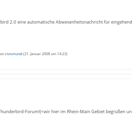
rbird 2.0 eine automatische Abwesenheitsnachricht für eingehend
 von
civismundi
(
21. Januar 2008 um 14:23
)
underbird-Forum!(<wir hier im Rhein-Main Gebiet begrüßen uns n