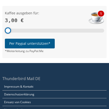
Kaffee ausgeben für:
1
3,00 €
Per Paypal unterstützen*
*Weiterleitung zu PayPal.Me
Thunderbird Mail DE
Impressum & Kontakt
Datenschutzerklärung
Einsatz von Cookies