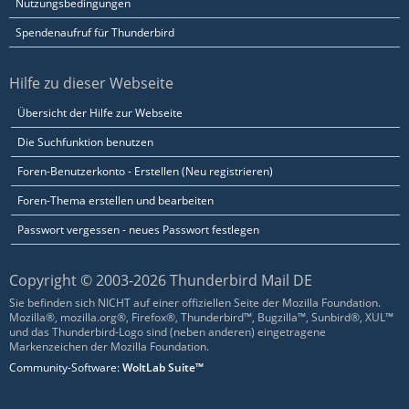
Nutzungsbedingungen
Spendenaufruf für Thunderbird
Hilfe zu dieser Webseite
Übersicht der Hilfe zur Webseite
Die Suchfunktion benutzen
Foren-Benutzerkonto - Erstellen (Neu registrieren)
Foren-Thema erstellen und bearbeiten
Passwort vergessen - neues Passwort festlegen
Copyright © 2003-2026 Thunderbird Mail DE
Sie befinden sich NICHT auf einer offiziellen Seite der Mozilla Foundation.
Mozilla®, mozilla.org®, Firefox®, Thunderbird™, Bugzilla™, Sunbird®, XUL™
und das Thunderbird-Logo sind (neben anderen) eingetragene
Markenzeichen der Mozilla Foundation.
Community-Software:
WoltLab Suite™