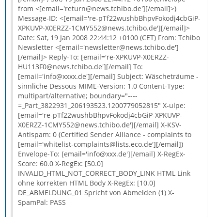
from <[email='return@news.tchibo.de'][/email]>)
Message-ID: <[email='re-pTf22wushbBhpvFokodj4cbGiP-
XPKUVP-X0ERZZ-1CMY552@news.tchibo.de'][/email]>
Date: Sat, 19 Jan 2008 22:44:12 +0100 (CET) From: Tchibo
Newsletter <[email='newsletter@news.tchibo.de']
[/email]> Reply-To: [email='re-XPKUVP-X0ERZZ-
HU113F0@news.tchibo.de'][/email] To:
[email='info@xxxx.de'][/email] Subject: Wäscheträume -
sinnliche Dessous MIME-Version: 1.0 Content-Type:
multipart/alternative; boundary="----
=_Part_3822931_206193523.1200779052815" X-ulpe:
[email='re-pTf22wushbBhpvFokodj4cbGiP-XPKUVP-
X0ERZZ-1CMY552@news.tchibo.de'][/email] X-KSV-
Antispam: 0 (Certified Sender Alliance - complaints to
[email='whitelist-complaints@lists.eco.de'][/email])
Envelope-To: [email='info@xxx.de'][/email] X-RegEx-
Score: 60.0 X-RegEx: [50.0]
INVALID_HTML_NOT_CORRECT_BODY_LINK HTML Link
ohne korrekten HTML Body X-RegEx: [10.0]
DE_ABMELDUNG_01 Spricht von Abmelden (1) X-
SpamPal: PASS