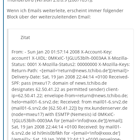
Wenn ich Emails weiterleite, erscheint immer folgender
Block über der weiterzuleitenden Email:
Zitat
From: - Sun Jan 20 01:57:14 2008 X-Account-Key:
account1 X-UIDL: 0MKxIC-1JGLU53blh-0003AA X-Mozilla-
Status: 0001 X-Mozilla-Status2: 00000000 X-Mozilla-Keys:
Return-Path: <[email='return@news.tchibo.de'][/email]>
Delivery-Date: Sat, 19 Jan 2008 22:44:14 +0100 Received-
SPF: pass (mxeu17: domain of news.tchibo.de
designates 62.50.41.22 as permitted sender) client-
ip=62.50.41.22; envelope-from=return@news.tchibo.de;
helo=mail01-6.srv2.de; Received: from mail01-6.srv2.de
(mail01-6.srv2.de [62.50.41.22]) by mx.kundenserver.de
(node=mxeu17) with ESMTP (Nemesis) id 0MKxIC-
1JGLU53blh-0003AA for [email='info@xxx.de'][/email];
Sat, 19 Jan 2008 22:44:14 +0100 Received: by mail01-
6.srv2.de id hi9nis0bfikh for <[email='info@xxxx.de']
[/email]>; Sat, 19 Jan 2008 22:44:12 +0100 (envelope-