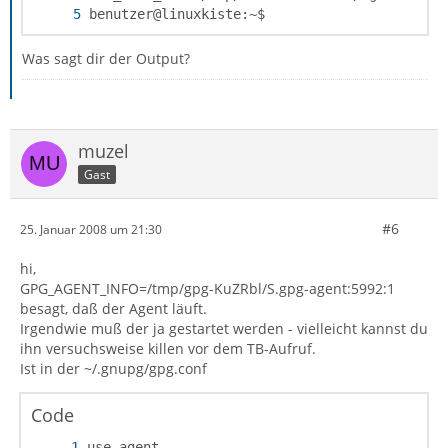
benutzer@linuxkiste:~$
Was sagt dir der Output?
muzel
Gast
#6
25. Januar 2008 um 21:30
hi,
GPG_AGENT_INFO=/tmp/gpg-KuZRbl/S.gpg-agent:5992:1
besagt, daß der Agent läuft.
Irgendwie muß der ja gestartet werden - vielleicht kannst du
ihn versuchsweise killen vor dem TB-Aufruf.
Ist in der ~/.gnupg/gpg.conf
Code
use-agent