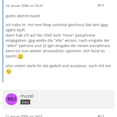
#11
26. Januar 2008 um 20:24
guten abend muzel
ich habe ht. mit nem $top nochmal geschaut das kein gpg-
agent läuft.
dann hab ich auf der shell eine "neue" passphrase
eingegeben. gpg wollte die "alte" wissen. nach eingabe der
"alten" pphrase und 2x iger eingabe der neuen passphrase
kann ich nun wieder anstandslos signieren. (ich fasse es
kaum)
also, vielen! dank für die gedult und ausdauer. auch mit mir
muzel
Gast
#12
27. Januar 2008 um 14:03