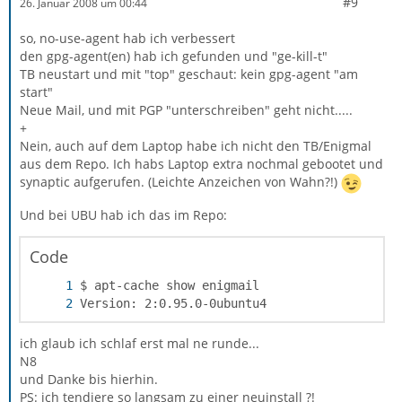
#9
26. Januar 2008 um 00:44
so, no-use-agent hab ich verbessert
den gpg-agent(en) hab ich gefunden und "ge-kill-t"
TB neustart und mit "top" geschaut: kein gpg-agent "am
start"
Neue Mail, und mit PGP "unterschreiben" geht nicht.....
+
Nein, auch auf dem Laptop habe ich nicht den TB/Enigmal
aus dem Repo. Ich habs Laptop extra nochmal gebootet und
synaptic aufgerufen. (Leichte Anzeichen von Wahn?!)
Und bei UBU hab ich das im Repo:
Code
Version: 2:0.95.0-0ubuntu4
ich glaub ich schlaf erst mal ne runde...
N8
und Danke bis hierhin.
PS: ich tendiere so langsam zu einer neuinstall ?!