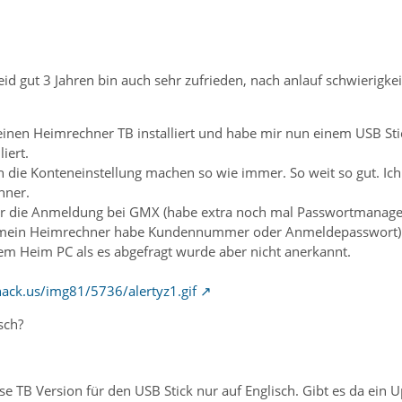
seid gut 3 Jahren bin auch sehr zufrieden, nach anlauf schwierig
einen Heimrechner TB installiert und habe mir nun einem USB Sti
liert.
die Konteneinstellung machen so wie immer. So weit so gut. Ic
hner.
ür die Anmeldung bei GMX (habe extra noch mal Passwortmanage
f mein Heimrechner habe Kundennummer oder Anmeldepasswort) 
em Heim PC als es abgefragt wurde aber nicht anerkannt.
ack.us/img81/5736/alertyz1.gif
sch?
iese TB Version für den USB Stick nur auf Englisch. Gibt es da ein 