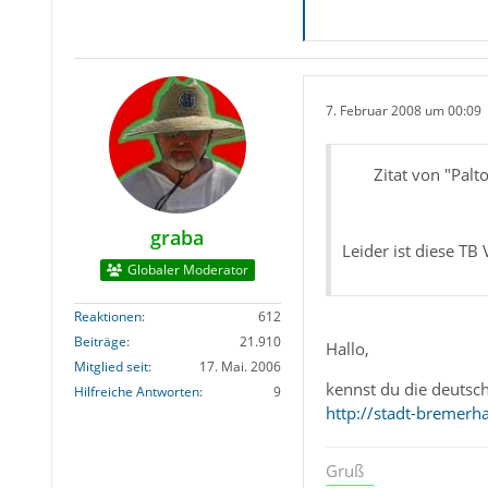
7. Februar 2008 um 00:09
Zitat von "Palt
graba
Leider ist diese TB
Globaler Moderator
Reaktionen
612
Beiträge
21.910
Hallo,
Mitglied seit
17. Mai. 2006
kennst du die deutsch
Hilfreiche Antworten
9
http://stadt-bremer
Gruß