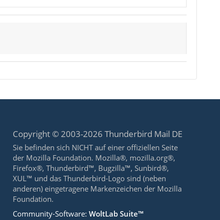
Copyright © 2003-2026 Thunderbird Mail DE
Sie befinden sich NICHT auf einer offiziellen Seite
der Mozilla Foundation. Mozilla®, mozilla.org®,
Firefox®, Thunderbird™, Bugzilla™, Sunbird®,
XUL™ und das Thunderbird-Logo sind (neben
anderen) eingetragene Markenzeichen der Mozilla
Foundation.
Community-Software:
WoltLab Suite™