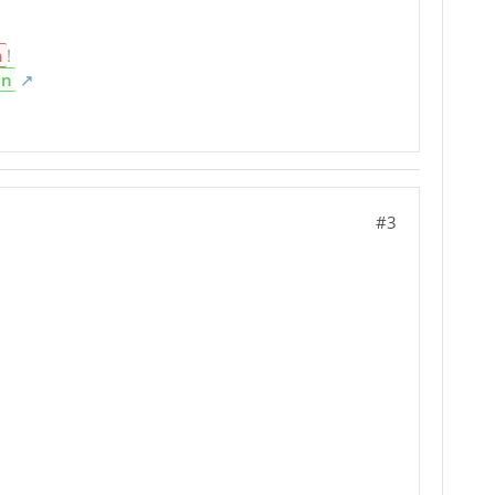
n
!
en
#3