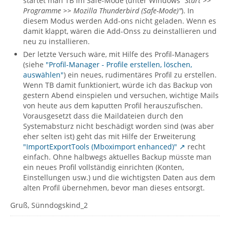
startet man TB im Safe-Mode (unter Windows
"Start >>
Programme >> Mozilla Thunderbird (Safe-Mode)"
). In
diesem Modus werden Add-ons nicht geladen. Wenn es
damit klappt, wären die Add-Onss zu deinstallieren und
neu zu installieren.
Der letzte Versuch wäre, mit Hilfe des Profil-Managers
(siehe
"Profil-Manager - Profile erstellen, löschen,
auswählen"
) ein neues, rudimentäres Profil zu erstellen.
Wenn TB damit funktioniert, würde ich das Backup von
gestern Abend einspielen und versuchen, wichtige Mails
von heute aus dem kaputten Profil herauszufischen.
Vorausgesetzt dass die Maildateien durch den
Systemabsturz nicht beschädigt worden sind (was aber
eher selten ist) geht das mit Hilfe der Erweiterung
"ImportExportTools (Mboximport enhanced)"
recht
einfach. Ohne halbwegs aktuelles Backup müsste man
ein neues Profil vollständig einrichten (Konten,
Einstellungen usw.) und die wichtigsten Daten aus dem
alten Profil übernehmen, bevor man dieses entsorgt.
Gruß, Sünndogskind_2