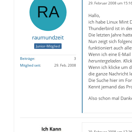
29. Februar 2008 um 15:1
Hallo,
ich habe Linux Mint D
Thunderbird ist in de
Die letzten Jahre ha
raumundzeit
Nun zeigt sich folgen
Junior-Mitglied
funktioniert auch all
Wenn ich eine E-Mail
Beiträge
3
heruntergeladen. Klic
Mitglied seit
29. Feb. 2008
Wenn ich klicke um di
die ganze Nachricht l
Die Suche hier im For
Kennt jemand das Pro
Also schon mal Danke
29. Februar 2008 um 17:2