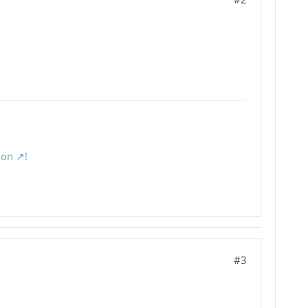
ion
!
#3