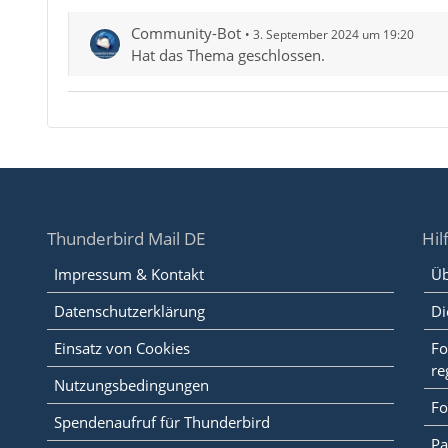
Community-Bot
3. September 2024 um 19:20
Hat das Thema geschlossen.
Thunderbird Mail DE
Hil
Impressum & Kontakt
Üb
Datenschutzerklärung
Di
Einsatz von Cookies
Fo
re
Nutzungsbedingungen
Fo
Spendenaufruf für Thunderbird
Pa