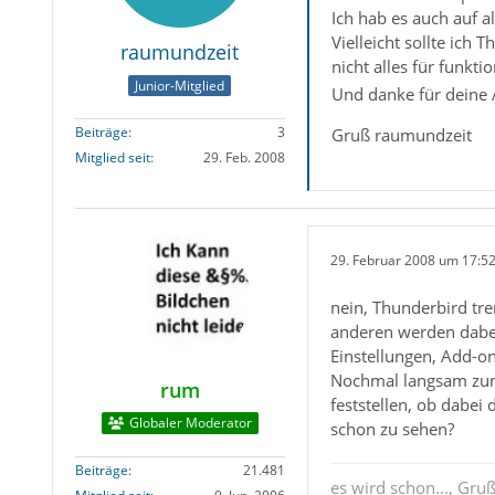
Ich hab es auch auf a
Vielleicht sollte ic
raumundzeit
nicht alles für funkt
Junior-Mitglied
Und danke für deine
Beiträge
3
Gruß raumundzeit
Mitglied seit
29. Feb. 2008
29. Februar 2008 um 17:5
nein, Thunderbird tre
anderen werden dabei 
Einstellungen, Add-on
Nochmal langsam zum 
rum
feststellen, ob dabei
Globaler Moderator
schon zu sehen?
Beiträge
21.481
es wird schon..., Gru