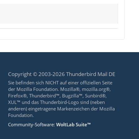
Copyright © 2003-2026 Thunderbird Mail DE
Sie befinden sich NICHT auf einer offiziellen Seite
der Mozilla Foundation. Mozilla®, mozilla.org®,
Firefox®, Thunderbird™, Bugzilla™, Sunbird®,
XUL™ und das Thunderbird-Logo sind (neben
anderen) eingetragene Markenzeichen der Mozilla
Foundation.
Community-Software:
WoltLab Suite™