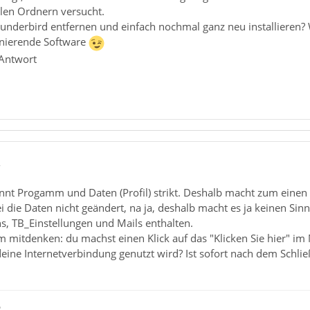
llen Ordnern versucht.
h Thunderbird entfernen und einfach nochmal ganz neu installier
ionierende Software
 Antwort
2
nnt Progamm und Daten (Profil) strikt. Deshalb macht zum einen 
die Daten nicht geändert, na ja, deshalb macht es ja keinen Sinn.
s, TB_Einstellungen und Mails enthalten.
mitdenken: du machst einen Klick auf das "Klicken Sie hier" im 
 deine Internetverbindung genutzt wird? Ist sofort nach dem Schli
ß