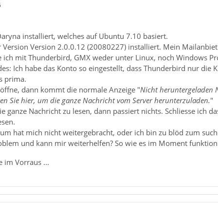
6
aryna installiert, welches auf Ubuntu 7.10 basiert.
r Version Version 2.0.0.12 (20080227) installiert. Mein Mailanbiet
tte ich mit Thunderbird, GMX weder unter Linux, noch Windows P
des: Ich habe das Konto so eingestellt, dass Thunderbird nur die 
es prima.
 öffne, dann kommt die normale Anzeige "
Nicht heruntergeladen 
ken Sie hier, um die ganze Nachricht vom Server herunterzuladen.
"
e ganze Nachricht zu lesen, dann passiert nichts. Schliesse ich d
esen.
um hat mich nicht weitergebracht, oder ich bin zu blöd zum such
blem und kann mir weiterhelfen? So wie es im Moment funktioni
 im Vorraus ...
6