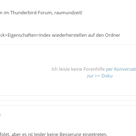
n im Thunderbird-Forum, raumundzeit!
ick>Eigenschaften>Index wiederherstellen auf den Ordner
ß
Ich leiste keine Forenhilfe
per Konversat
zur >> Doku
8
olgt, aber es ist leider keine Besserung eingetreten.