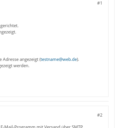
#1
gerichtet.
ngezeigt.
e Adresse angezeigt (
testname@web.de
).
gezeigt werden.
#2
em E-Mail-Programm mit Versand über SMTP.