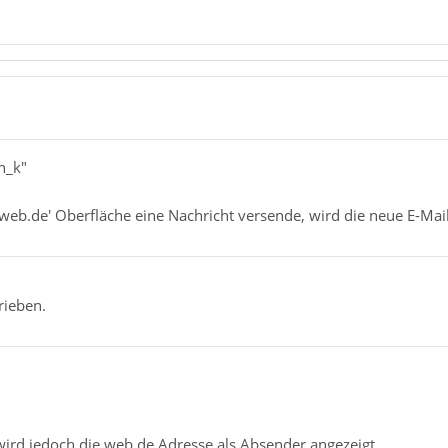
n_k"
web.de' Oberfläche eine Nachricht versende, wird die neue E-Mai
rieben.
ird jedoch die web.de Adresse als Absender angezeigt.