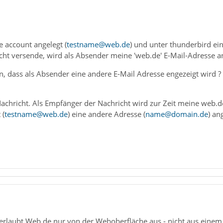
 account angelegt (
testname@web.de
) und unter thunderbird ein
cht versende, wird als Absender meine 'web.de' E-Mail-Adresse a
n, dass als Absender eine andere E-Mail Adresse engezeigt wird ?
achricht. Als Empfänger der Nachricht wird zur Zeit meine web.d
 (
testname@web.de
) eine andere Adresse (
name@domain.de
) an
s erlaubt Web.de nur von der Weboberfläche aus - nicht aus ein