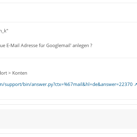
n_k"
ue E-Mail Adresse für Googlemail' anlegen ?
dort > Konten
com/support/bin/answer.py?ctx=%67mail&hl=de&answer=22370