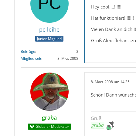
Hey cool....!!!!!!!
Hat funktioniert!!!!!!!!
pc-leihe
Vielen Dank an dich!!!
Junior-Mitglied
Gruß Alex :flehan: :z
Beiträge
3
Mitglied seit
8. Mrz. 2008
8. März 2008 um 14:35
Schön! Dann wünsche 
graba
Gruß
graba
Globaler Moderator