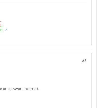
n
!
en
#3
 or passwort incorrect.