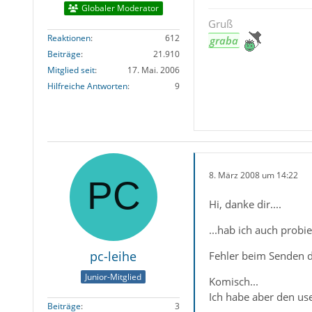
Globaler Moderator
Gruß
Reaktionen
612
graba
Beiträge
21.910
Mitglied seit
17. Mai. 2006
Hilfreiche Antworten
9
8. März 2008 um 14:22
Hi, danke dir....
...hab ich auch probi
pc-leihe
Fehler beim Senden d
Junior-Mitglied
Komisch...
Ich habe aber den u
Beiträge
3