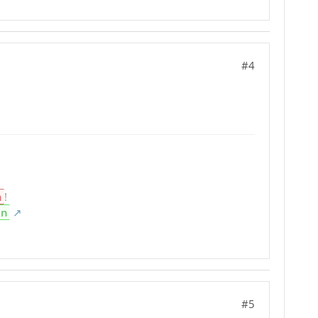
#4
n
!
en
#5