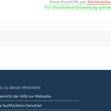
Keine Forenhilfe per
Konversatio
Für Thunderbird-Entwicklung spend
fe zu dieser Webseite
ersicht der Hilfe zur Webseite
e Suchfunktion benutzen