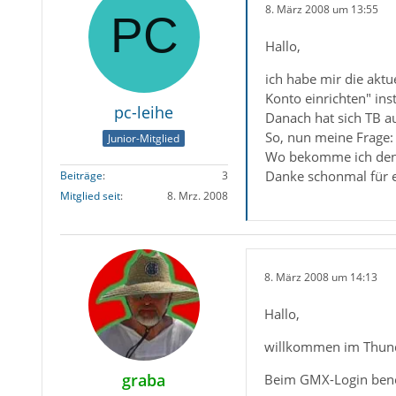
8. März 2008 um 13:55
Hallo,
ich habe mir die akt
Konto einrichten" insta
pc-leihe
Danach hat sich TB a
So, nun meine Frage:
Junior-Mitglied
Wo bekomme ich denn 
Danke schonmal für eu
Beiträge
3
Mitglied seit
8. Mrz. 2008
8. März 2008 um 14:13
Hallo,
willkommen im Thun
graba
Beim GMX-Login benöt