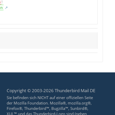
n
!
en
Copyright © 2003-2026 Thunderbird Mail DE
Sie befinden sich NICHT auf einer offiziellen Seite
der Mozilla Foundation. Mozilla®, mozilla.org®,
Firefox®, Thunderbird™, Bugzilla™, Sunbird®,
XUL™ und das Thunderbird-Logo sind (neben