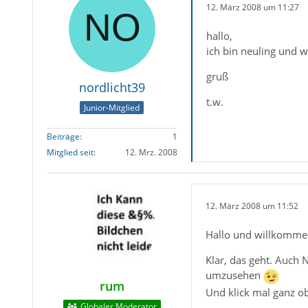
12. März 2008 um 11:27
hallo,
ich bin neuling und 
gruß
nordlicht39
t.w.
Junior-Mitglied
Beiträge
1
Mitglied seit
12. Mrz. 2008
12. März 2008 um 11:52
Hallo und willkommen
Klar, das geht. Auch 
umzusehen
rum
Und klick mal ganz o
Globaler Moderator