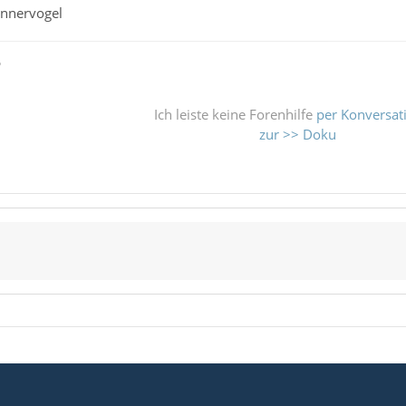
onnervogel
ß
Ich leiste keine Forenhilfe
per Konversat
zur >> Doku