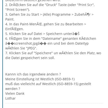
2. DrÃŒcken Sie auf die "Druck" Taste (oder "Print Scr",
"Print Screen").
3. Gehen Sie zu Start > (Alle) Programme > ZubehÃ¶r >
Paint.
4. In das Paint-MenÃŒ, gehen Sie zu Bearbeiten >
EinfÃŒgen.
5. Klicken Sie auf Datei > Speichern unterâ�Š
6. FÃŒgen Sie in dem "Dateiname" genanten KÃ€stchen
â��screenshot.jpgâ�� ein und bei dem Dateityp
wÃ€hlen Sie "JPEG".
7. Klicken Sie auf "Speichere" un wÃ€hlen Sie den Platz, wo
die Datei gespeichert sein soll.
Kannn ich das irgendwie ändern ?
Meine Einstellung ist Westlich (ISO-8859-1)
muß das vielleicht auf Westlich (ISO-8859-15) gestellt
werden ?
Vielen Dank
Lothar