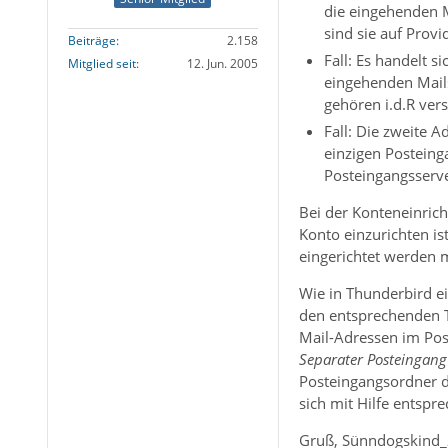
die eingehenden M
sind sie auf Provi
Beiträge
2.158
Fall: Es handelt 
Mitglied seit
12. Jun. 2005
eingehenden Mails
gehören i.d.R ver
Fall: Die zweite A
einzigen Posteing
Posteingangsserv
Bei der Konteneinrich
Konto einzurichten is
eingerichtet werden 
Wie in Thunderbird e
den entsprechenden T
Mail-Adressen im Pos
Separater Posteingang 
Posteingangsordner d
sich mit Hilfe entspr
Gruß, Sünndogskind