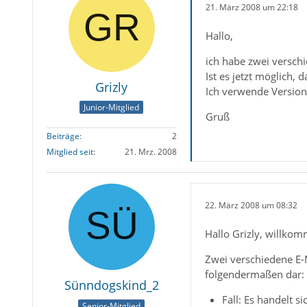
21. März 2008 um 22:18
Hallo,
ich habe zwei versch
Ist es jetzt möglich
Grizly
Ich verwende Version
Junior-Mitglied
Gruß
Beiträge
2
Mitglied seit
21. Mrz. 2008
22. März 2008 um 08:32
Hallo Grizly, willko
Zwei verschiedene E-M
folgendermaßen dar:
Sünndogskind_2
Fall: Es handelt 
Senior-Mitglied