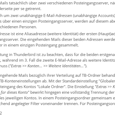
ails tatsächlich über zwei verschiedenen Posteingangsserver, nä
derseite per se getrennt.
sich um zwei unabhängige E-Mail-Adressen (unabhängige Accounts)
 über einen einzigen Posteingangsserver, werden auf diesem ab
schiedenen Personen.
dresse ist eine Aliasadresse (weitere Identität) der ersten (Haupt)a
angsserver. Die eingehenden Mails dieser beiden Adressen werd
er in einem einzigen Posteingang gesammelt.
tung in Thunderbird ist zu beachten, dass für die beiden erstgena
t, während im 3. Fall die zweite E-Mail-Adresse als weitere Iden
muss (
"Extras >> Konten... >> Weitere Identitäten..."
).
ingehende Mails bezüglich ihrer Verteilung auf TB-Ordner behand
B-Konteneinstellungen ab. Mit der Standardeinstellung "Globaler
teingang des Kontos "Lokale Ordner". Die Einstellung
"Extras >> K
für dieses Konto"
bewirkt hingegen eine vollständig Trennung der
es jeweiligen Kontos. In einem Posteingangsordner gemeinsam ei
echend angelegter Filter voneinander trennen. Für Posteingangsord
_2