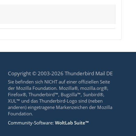
Copyright © 2003-2026 Thunderbird Mail DE
Sie befinden sich NICHT auf einer offiziellen Seite
der Mozilla Foundation. Mozilla®, mozilla.org®,
Firefox®, Thunderbird™, Bugzilla™, Sunbird®,
XUL™ und das Thunderbird-Logo sind (neben
anderen) eingetragene Markenzeichen der Mozilla
Foundation.
Community-Software:
WoltLab Suite™