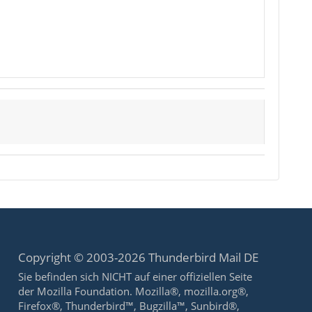
Copyright © 2003-2026 Thunderbird Mail DE
Sie befinden sich NICHT auf einer offiziellen Seite
der Mozilla Foundation. Mozilla®, mozilla.org®,
Firefox®, Thunderbird™, Bugzilla™, Sunbird®,