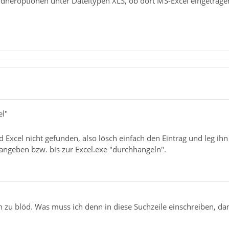
rdneroptionen unter Dateitypen XLS, ob dort MS-Excel eingetragen
el"
 Excel nicht gefunden, also lösch einfach den Eintrag und leg ihn
 angeben bzw. bis zur Excel.exe "durchhangeln".
ch zu blöd. Was muss ich denn in diese Suchzeile einschreiben, 