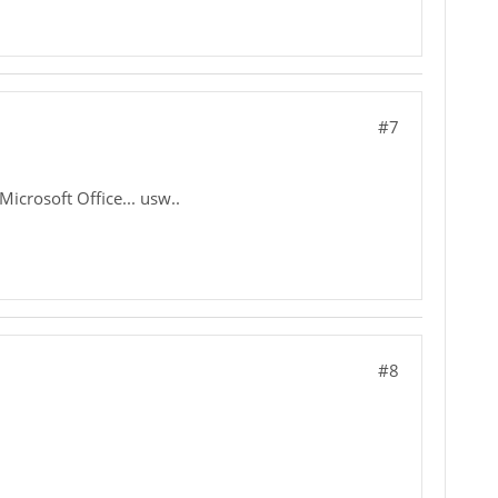
#7
icrosoft Office... usw..
#8