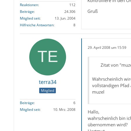
Kontrolliere in den O
Reaktionen
112
Gruß
Beiträge
24.306
Mitglied seit
13. Jun. 2004
Hilfreiche Antworten
8
29. April 2008 um 15:59
Zitat von "muz
Wahrscheinlich wird
terra34
vollständigen Pfad
Mitglied
muzel
Beiträge
6
Mitglied seit
10. Mrz. 2008
Hallo,
wahrscheinlich bin i
übernommen wird?
Hartmut