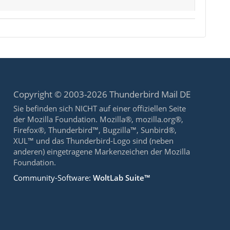
Copyright © 2003-2026 Thunderbird Mail DE
Sie befinden sich NICHT auf einer offiziellen Seite
der Mozilla Foundation. Mozilla®, mozilla.org®,
Firefox®, Thunderbird™, Bugzilla™, Sunbird®,
XUL™ und das Thunderbird-Logo sind (neben
anderen) eingetragene Markenzeichen der Mozilla
Foundation.
Community-Software:
WoltLab Suite™