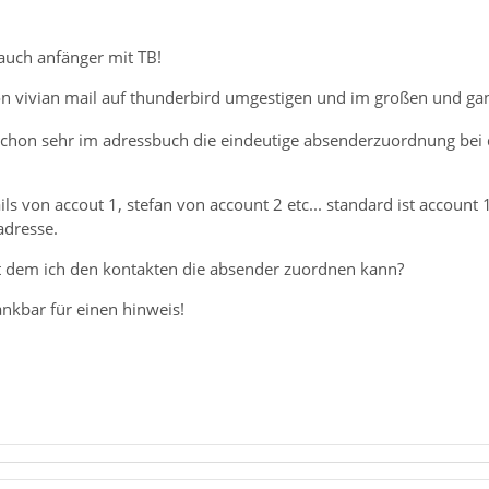
auch anfänger mit TB!
von vivian mail auf thunderbird umgestigen und im großen und g
e schon sehr im adressbuch die eindeutige absenderzuordnung bei
ls von accout 1, stefan von account 2 etc... standard ist accoun
adresse.
it dem ich den kontakten die absender zuordnen kann?
nkbar für einen hinweis!