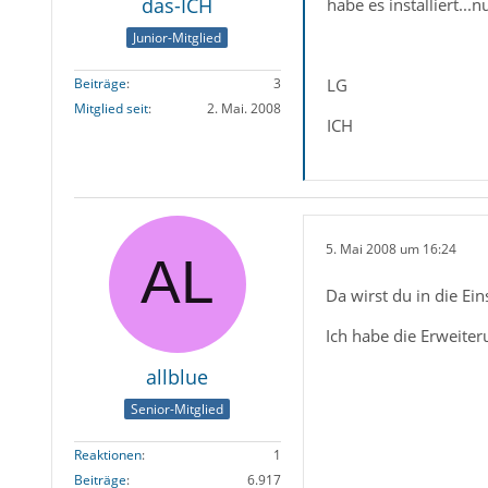
das-ICH
habe es installiert..
Junior-Mitglied
LG
Beiträge
3
Mitglied seit
2. Mai. 2008
ICH
5. Mai 2008 um 16:24
Da wirst du in die Ei
Ich habe die Erweiteru
allblue
Senior-Mitglied
Reaktionen
1
Beiträge
6.917