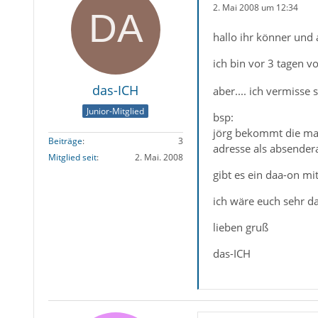
2. Mai 2008 um 12:34
hallo ihr könner und 
ich bin vor 3 tagen 
das-ICH
aber.... ich vermiss
Junior-Mitglied
bsp:
jörg bekommt die mai
Beiträge
3
adresse als absender
Mitglied seit
2. Mai. 2008
gibt es ein daa-on m
ich wäre euch sehr da
lieben gruß
das-ICH