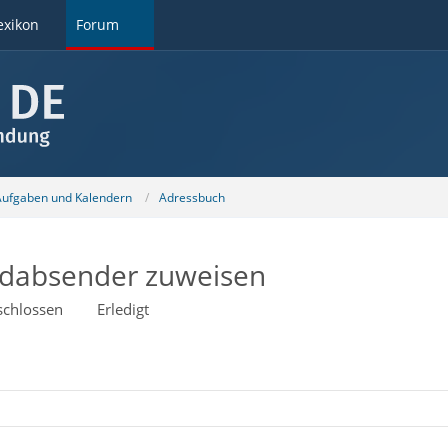
exikon
Forum
 Aufgaben und Kalendern
Adressbuch
rdabsender zuweisen
schlossen
Erledigt