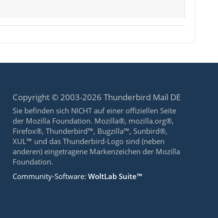
Copyright © 2003-2026 Thunderbird Mail DE
Sie befinden sich NICHT auf einer offiziellen Seite
der Mozilla Foundation. Mozilla®, mozilla.org®,
Firefox®, Thunderbird™, Bugzilla™, Sunbird®,
XUL™ und das Thunderbird-Logo sind (neben
anderen) eingetragene Markenzeichen der Mozilla
Foundation.
Community-Software:
WoltLab Suite™