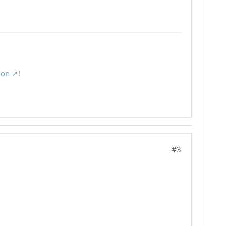
ion
!
#3