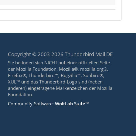
Copyright © 2003-2026 Thunderbird Mail DE
Sie befinden sich NICHT auf einer offiziellen Seite
der Mozilla Foundation. Mozilla®, mozilla.org®,
Firefox®, Thunderbird™, Bugzilla™, Sunbird®,
XUL™ und das Thunderbird-Logo sind (neben
anderen) eingetragene Markenzeichen der Mozilla
Foundation.
Community-Software:
WoltLab Suite™