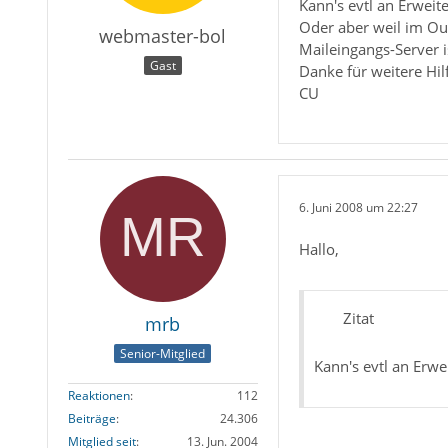
Kann's evtl an Erweit
Oder aber weil im Out
webmaster-bol
Maileingangs-Server i
Gast
Danke für weitere Hil
CU
6. Juni 2008 um 22:27
Hallo,
Zitat
mrb
Senior-Mitglied
Kann's evtl an Erwe
Reaktionen
112
Beiträge
24.306
Mitglied seit
13. Jun. 2004