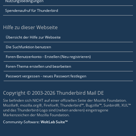
Nutzungsbedingungen
Spendenaufruf für Thunderbird
Hilfe zu dieser Webseite
Übersicht der Hilfe zur Webseite
Die Suchfunktion benutzen
Foren-Benutzerkonto - Erstellen (Neu registrieren)
Foren-Thema erstellen und bearbeiten
Passwort vergessen - neues Passwort festlegen
Copyright © 2003-2026 Thunderbird Mail DE
Sie befinden sich NICHT auf einer offiziellen Seite der Mozilla Foundation.
Mozilla®, mozilla.org®, Firefox®, Thunderbird™, Bugzilla™, Sunbird®, XUL™
und das Thunderbird-Logo sind (neben anderen) eingetragene
Markenzeichen der Mozilla Foundation.
Community-Software:
WoltLab Suite™