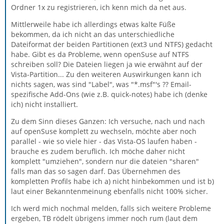
Ordner 1x zu registrieren, ich kenn mich da net aus.
Mittlerweile habe ich allerdings etwas kalte Füße
bekommen, da ich nicht an das unterschiedliche
Dateiformat der beiden Partitionen (ext3 und NTFS) gedacht
habe. Gibt es da Probleme, wenn openSuse auf NTFS
schreiben soll? Die Dateien liegen ja wie erwähnt auf der
Vista-Partition... Zu den weiteren Auswirkungen kann ich
nichts sagen, was sind "Label", was "*.msf"'s ?? Email-
spezifische Add-Ons (wie z.B. quick-notes) habe ich (denke
ich) nicht installiert.
Zu dem Sinn dieses Ganzen: Ich versuche, nach und nach
auf openSuse komplett zu wechseln, möchte aber noch
parallel - wie so viele hier - das Vista-OS laufen haben -
brauche es zudem beruflich. Ich möche daher nicht
komplett "umziehen", sondern nur die dateien "sharen"
falls man das so sagen darf. Das Übernehmen des
kompletten Profils habe ich a) nicht hinbekommen und ist b)
laut einer Bekanntenmeinung ebenfalls nicht 100% sicher.
Ich werd mich nochmal melden, falls sich weitere Probleme
ergeben, TB rödelt übrigens immer noch rum (laut dem