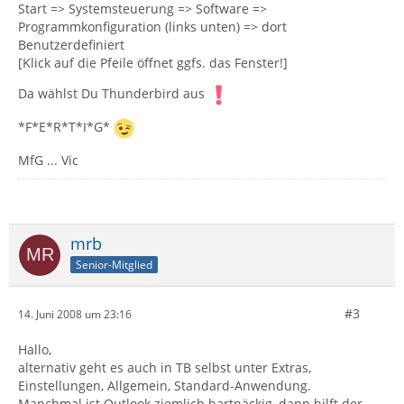
Start => Systemsteuerung => Software =>
Programmkonfiguration (links unten) => dort
Benutzerdefiniert
[Klick auf die Pfeile öffnet ggfs. das Fenster!]
Da wählst Du Thunderbird aus
*F*E*R*T*I*G*
MfG ... Vic
mrb
Senior-Mitglied
#3
14. Juni 2008 um 23:16
Hallo,
alternativ geht es auch in TB selbst unter Extras,
Einstellungen, Allgemein, Standard-Anwendung.
Manchmal ist Outlook ziemlich hartnäckig, dann hilft der