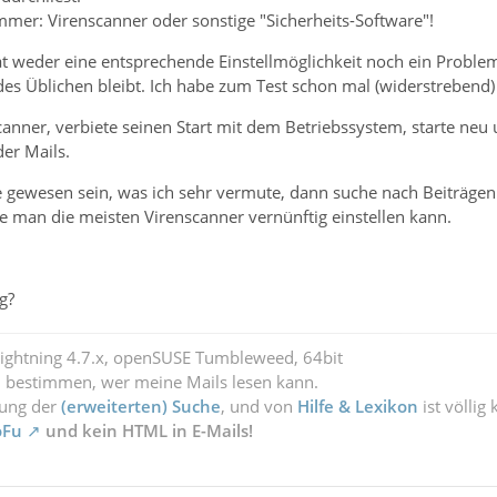
mmer: Virenscanner oder sonstige "Sicherheits-Software"!
at weder eine entsprechende Einstellmöglichkeit noch ein Proble
s Üblichen bleibt. Ich habe zum Test schon mal (widerstrebend)
nner, verbiete seinen Start mit dem Betriebssystem, starte neu und
er Mails.
e gewesen sein, was ich sehr vermute, dann suche nach Beiträgen
e man die meisten Virenscanner vernünftig einstellen kann.
g?
Lightning 4.7.x, openSUSE Tumbleweed, 64bit
l bestimmen, wer meine Mails lesen kann.
zung der
(erweiterten) Suche
, und von
Hilfe & Lexikon
ist völlig
oFu
und kein HTML in E-Mails!