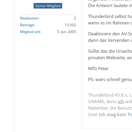
Die Antwort lautete i
Senior-Mitglied
Thunderbird selbst h
Reaktionen
2
wenn es im Rahmen de
Beiträge
13.502
Mitglied seit
5. Jun. 2005
Deaktiviere den AV-Sca
dann das Versenden d
Sollte das die Ursach
privaten Webseite, wi
MfG Peter
PS: wars schnell genu
Thunderbird 45.8.x, 
S/MIME, denn
ich
wil
Nebenbei: die Benut
Und:
Ich mag kein
T