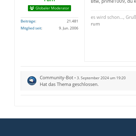
Btw, prime1009, du k
Globaler Moderator
es wird schon..., Gru
Beiträge
21.481
rum
Mitglied seit
9. Jun. 2006
Community-Bot
3. September 2024 um 19:20
Hat das Thema geschlossen.