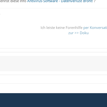
ennst diese Info
Antivirus-Software - Datenverlust droht!
?
ß
Ich leiste keine Forenhilfe
per Konversat
zur >> Doku