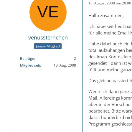
13. August 2008 um 20:00
Hallo zusammen,
ich habe seit heut na
für alle meine Email-
venussternchen
Habe dabei auch ein I
Junior-Mitglied
total aufzuhängen bei
des Imap-Kontos leer,
Beiträge
2
gesendet", dann ist w
Mitglied seit
13. Aug. 2008
füllt und meine ganz
Das gleiche passiert
Wenn ich dann ganz vi
Mail. Allerdings komm
aber in der Vorschau 
bearbeitet. Bitte war
dass Thunderbird nic
Programm geschlosse