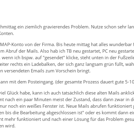
chmittag ein ziemlich gravierendes Problem. Nutze schon sehr la
Konten.
MAP-Konto von der Firma. Bis heute mittag hat alles wunderbar fu
m Abruf der Mails. Also hab ich TB neu gestartet, PC neu gestar
 wenn ich bspw. auf "gesendet" klicke, steht unten in der Fußze
eiter rechts ein Ladebalken, der sich ganz langsam grün füllt, 
en versendeten Emails zum Vorschein bringt.
 dann mit dem Posteingang. (der gesamte Prozess dauert gute 5-1
el Glück habe, kann ich auch tatsächlich diese alten Mails ankli
t nach ein paar Minuten meist der Zustand, dass dann zwar in dem
nur noch ein weißes Fenster ist. Neue Mails abrufen funktioniert 
ten bis die Bearbeitung abgeschlossen ist" oder es kommt dann ei
ht mehr funktioniert und nach einer Lösung für das Problem ges
n wird.