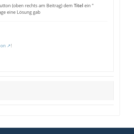
utton (oben rechts am Beitrag) dem
Titel
ein "
rage eine Lösung gab
ion
!