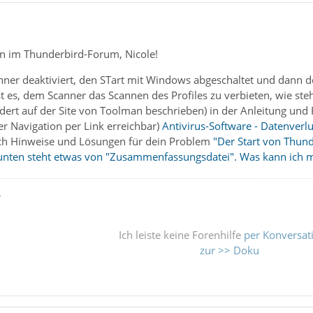
n im Thunderbird-Forum, Nicole!
ner deaktiviert, den STart mit Windows abgeschaltet und dann de
ist es, dem Scanner das Scannen des Profiles zu verbieten, wie s
dert auf der Site von Toolman beschrieben) in der Anleitung und 
er Navigation per Link erreichbar)
Antivirus-Software - Datenverlu
ch Hinweise und Lösungen für dein Problem
"Der Start von Thund
unten steht etwas von "Zusammenfassungsdatei". Was kann ich 
ß
Ich leiste keine Forenhilfe
per Konversat
zur >> Doku