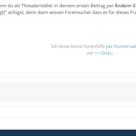
nn du als Threadersteller in deinem ersten Beitrag per
Ändern
-B
digt]" anfügst, denn dann wissen Forensucher dass es für dieses F
ß
Ich leiste keine Forenhilfe
per Konversat
zur >> Doku