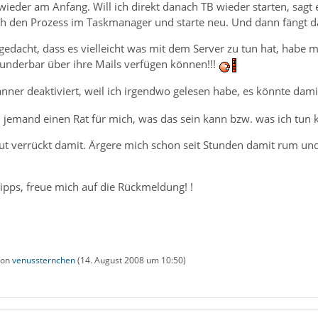
wieder am Anfang. Will ich direkt danach TB wieder starten, sagt er
ich den Prozess im Taskmanager und starte neu. Und dann fängt da
edacht, dass es vielleicht was mit dem Server zu tun hat, habe 
wunderbar über ihre Mails verfügen können!!!
nner deaktiviert, weil ich irgendwo gelesen habe, es könnte dam
end jemand einen Rat für mich, was das sein kann bzw. was ich tun 
ut verrückt damit. Ärgere mich schon seit Stunden damit rum und 
 Tipps, freue mich auf die Rückmeldung! !
 von
venussternchen
(
14. August 2008 um 10:50
)