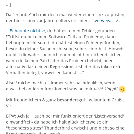
...]
Da "erlaube" ich mir doch mal wieder einen Link zu posten,
der hier schon vor Jahren öfters erschien:
- :verweis: -
.
...
Behaupte nicht
, du hättest einen Fehler gefunden ...
"Triffst du bei einem Software-Teil auf Probleme, dann
behaupte nicht sofort, du hättest einen Fehler gefunden,
bevor du deiner Sache nicht sehr, sehr sicher bist. Hinweis:
du bist dir wahrscheinlich dann nicht hinreichend sicher,
wenn du keinen Patch, der das Problem behebt, oder
alternativ dazu einen
Regressionstest
, der das inkorrekte
Verhalten belegt, vorweisen kannst. ..."
Also *mich* macht es
immer
sehr nachdenklich, wenn
etwas bei anderen funktioniert was bei mir
nicht klappt!
Mit freundlichem & ganz
besonders
gut gelauntem Gruß ...
Vic
BTW: Ach ja ~ auch bei mir funktioniert der 'Listenversand'
einwandfrei - da habe ich halt glücklicherweise ein
"besonders gutes" Thunderbird erwischt und nicht so eine
'Montagsproduktion'. :cool: