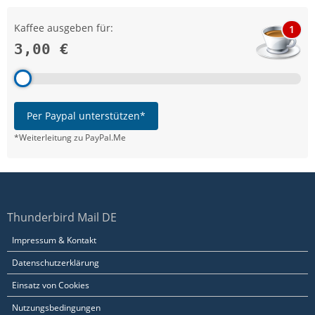
Kaffee ausgeben für:
1
3,00 €
Per Paypal unterstützen*
*Weiterleitung zu PayPal.Me
Thunderbird Mail DE
Impressum & Kontakt
Datenschutzerklärung
Einsatz von Cookies
Nutzungsbedingungen