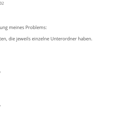
:02
erung meines Problems:
en, die jeweils einzelne Unterordner haben.
w
w