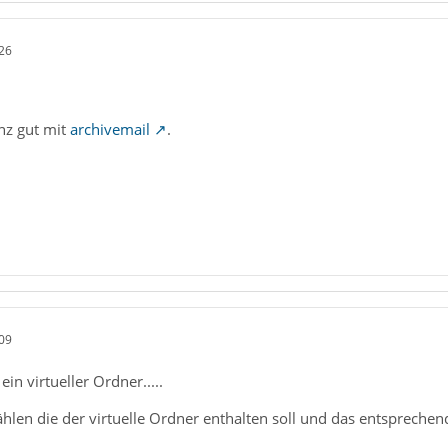
26
nz gut mit
archivemail
.
09
in virtueller Ordner.....
len die der virtuelle Ordner enthalten soll und das entsprechend